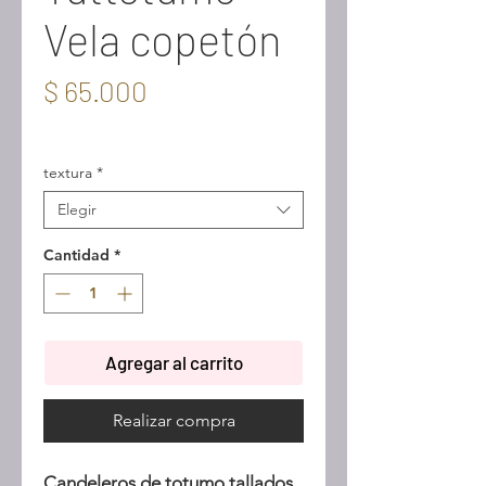
Vela copetón
Precio
$ 65.000
IVA incluido
textura
*
Elegir
Cantidad
*
Agregar al carrito
Realizar compra
Candeleros de totumo tallados,