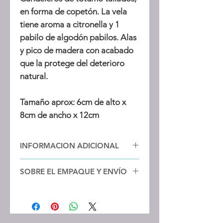
en forma de copetón. La vela
tiene aroma a citronella y 1
pabilo de algodón pabilos. Alas
y pico de madera con acabado
que la protege del deterioro
natural.
Tamaño aprox: 6cm de alto x
8cm de ancho x 12cm
INFORMACION ADICIONAL
Proyecto de la diseñadora Juliana
SOBRE EL EMPAQUE Y ENVÍO
Anzellini, quien trabaja un grupo de
artesanas que le ayudan en labores
Esta pieza es empacada
de preparación y ensamble de la
considerando un trato delicado por
materia prima. Los totumos y
parte de la transportadora. Si al
calabazos los encuentra por todaen
momento de recibirla notas que la