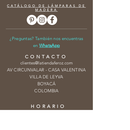
CATÁLOGO DE LÁMPARAS DE
MADERA
¿Preguntas? También nos encuentras
en
WhatsApp
CONTACTO
clientes@latiendaferoz.com
AV CIRCUNVALAR - CASA VALENTINA
VILLA DE LEYVA
BOYACÁ
COLOMBIA
HORARIO
Tienda física:
Martes a Viernes: 9:30am - 6pm
Sábado,Domingo y Lunes festivo: