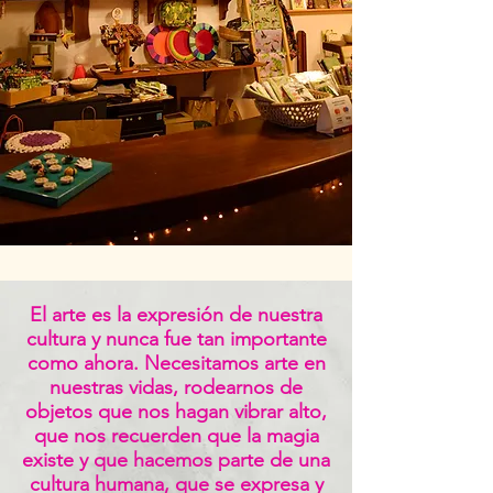
El arte es la expresión de nuestra
cultura y nunca fue tan importante
como ahora. Necesitamos arte en
nuestras vidas, rodearnos de
objetos que nos hagan vibrar alto,
que nos recuerden que la magia
existe y que hacemos parte de una
cultura humana, que se expresa y