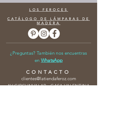
LOS FEROCES
CATÁLOGO DE LÁMPARAS DE
MADERA
¿Preguntas? También nos encuentras
en
WhatsApp
CONTACTO
clientes@latiendaferoz.com
AV CIRCUNVALAR - CASA VALENTINA
VILLA DE LEYVA
BOYACÁ
COLOMBIA
HORARIO
Tienda física: