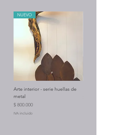
inmediato
NUEVO
Arte interior - serie huellas de
La Runa + Payasito para 
metal
Precio
$ 200.000
Precio
$ 800.000
IVA incluido
IVA incluido