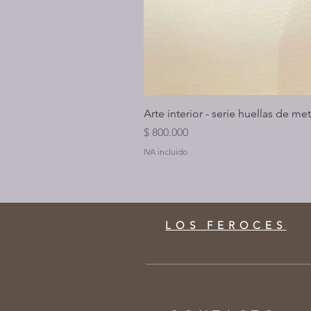
Arte interior - serie huellas de met
Precio
$ 800.000
IVA incluido
LOS FEROCES