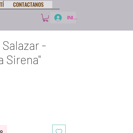
TÍ
CONTACTANOS
INICIA SESIÓN
 Salazar -
a Sirena"
ecio
to