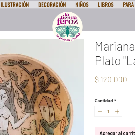
ILUSTRACIÓN
DECORACIÓN
NIÑOS
LIBROS
PARA 
Mariana
Plato "L
Pr
$ 120.000
IVA incluido
Cantidad
*
Agregar al carri